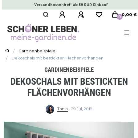
Versandkostenfrei* ab 59 EUR Einkauf
0,00 €
0
☰
Gardinenbeispiele
Dekoschals mit bestickten Flächenvorhängen
GARDINENBEISPIELE
DEKOSCHALS MIT BESTICKTEN
FLÄCHENVORHÄNGEN
Tanja
-
29 Jul, 2019