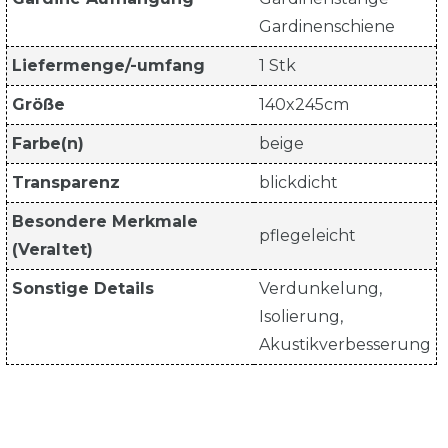
Gardinenschiene
Liefermenge/-umfang
1 Stk
Größe
140x245cm
Farbe(n)
beige
Transparenz
blickdicht
Besondere Merkmale
pflegeleicht
(Veraltet)
Sonstige Details
Verdunkelung,
Isolierung,
Akustikverbesserung