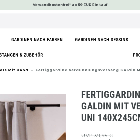
Versandkostenfrei* ab 59 EUR Einkauf
GARDINEN NACH FARBEN
GARDINEN NACH DESSINS
STANGEN & ZUBEHÖR
PR
als Mit Band
Fertiggardine Verdunklungsvorhang Galdin M
FERTIGGARDI
GALDIN MIT V
UNI 140X245C
UVP 39,95 €