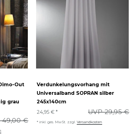
 Dimo-Out
Verdunkelungsvorhang mit
Universalband SOPRAN silber
ig grau
245x140cm
UVP 29,95 €
24,95 € *
 49,00 €
*
inkl. ges. MwSt.
zzgl.
Versandkosten
n