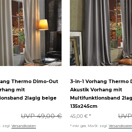
rhang Thermo Dimo-Out
3-in-1 Vorhang Thermo
orhang mit
Akustik Vorhang mit
ionsband 2lagig beige
Multifunktionsband 2lag
m
135x245cm
UVP 49,00 €
UVP
45,00 € *
.
zzgl.
Versandkosten
*
inkl. ges. MwSt.
zzgl.
Versandkoste