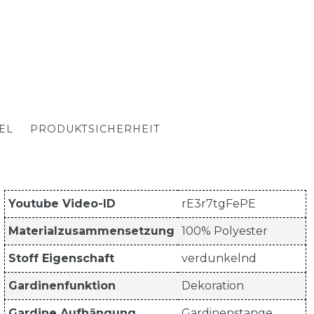
EL
PRODUKTSICHERHEIT
Youtube Video-ID
rE3r7tgFePE
Materialzusammensetzung
100% Polyester
Stoff Eigenschaft
verdunkelnd
Gardinenfunktion
Dekoration
Gardine Aufhängung
Gardinenstange