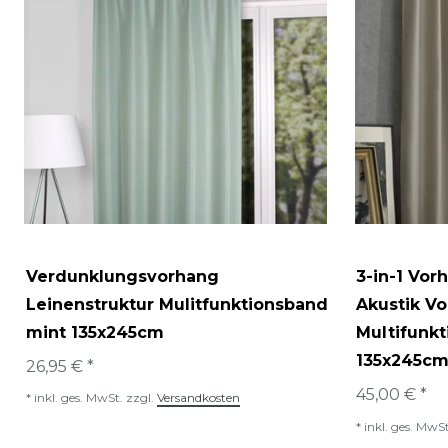
Verdunklungsvorhang
3-in-1 Vo
Leinenstruktur Mulitfunktionsband
Akustik V
mint 135x245cm
Multifunkt
135x245c
26,95 € *
45,00 € *
*
inkl. ges. MwSt.
zzgl.
Versandkosten
*
inkl. ges. MwSt