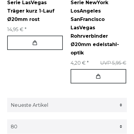
Serie LasVegas
Serie NewYork
Träger kurz 1-Lauf
LosAngeles
Ø20mm rost
SanFrancisco
LasVegas
14,95 € *
Rohrverbinder
Ø20mm edelstahl-
optik
4,20 € *
UVP 5,95 €