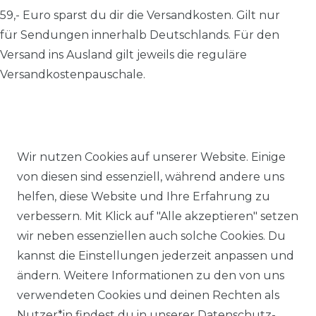
59,- Euro sparst du dir die Versandkosten.
Gilt nur
für Sendungen innerhalb Deutschlands. Für den
Versand ins Ausland gilt jeweils die reguläre
Versandkostenpauschale.
Alle Preise inkl. MwSt., zzgl.
Versandkosten
.
Wir nutzen Cookies auf unserer Website. Einige
von diesen sind essenziell, während andere uns
© 2026 SCHÖNER LEBEN.
helfen, diese Website und Ihre Erfahrung zu
verbessern. Mit Klick auf "Alle akzeptieren" setzen
wir neben essenziellen auch solche Cookies. Du
kannst die Einstellungen jederzeit anpassen und
ändern. Weitere Informationen zu den von uns
Impressum
Daten­schutz­erklärung
AGB
verwendeten Cookies und deinen Rechten als
Nutzer*in findest du in unserer
Daten­schutz­