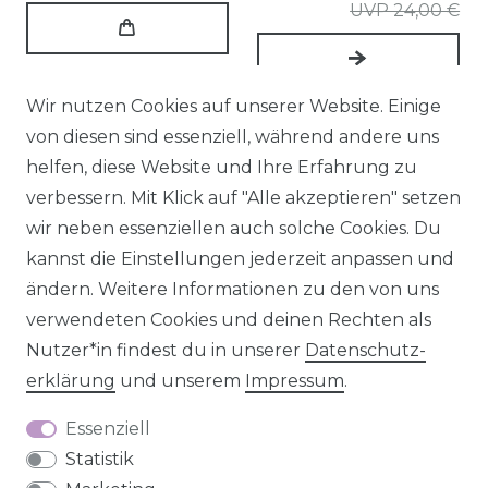
UVP 24,00 €
Wir nutzen Cookies auf unserer Website. Einige
von diesen sind essenziell, während andere uns
helfen, diese Website und Ihre Erfahrung zu
verbessern. Mit Klick auf "Alle akzeptieren" setzen
wir neben essenziellen auch solche Cookies. Du
kannst die Einstellungen jederzeit anpassen und
ändern. Weitere Informationen zu den von uns
verwendeten Cookies und deinen Rechten als
Vorhang Basic Dot
Vorhang Basic Dot
Nutzer*in findest du in unserer
Daten­schutz­
Pünktchen
Pünktchen
erklärung
und unserem
Impressum
.
Leinenlook natur
Leinenlook natur
Essenziell
weiß in 245cm oder
weiß in 245cm oder
Statistik
Wunschlänge von
Wunschlänge von