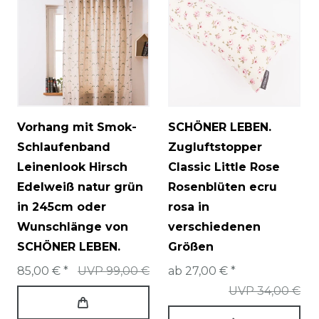
Vorhang mit Smok-
SCHÖNER LEBEN.
Schlaufenband
Zugluftstopper
Leinenlook Hirsch
Classic Little Rose
Edelweiß natur grün
Rosenblüten ecru
in 245cm oder
rosa in
Wunschlänge von
verschiedenen
SCHÖNER LEBEN.
Größen
85,00 € *
UVP 99,00 €
ab 27,00 € *
UVP 34,00 €