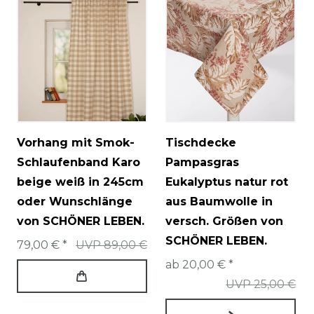
Vorhang mit Smok-
Tischdecke
Schlaufenband Karo
Pampasgras
beige weiß in 245cm
Eukalyptus natur rot
oder Wunschlänge
aus Baumwolle in
von SCHÖNER LEBEN.
versch. Größen von
SCHÖNER LEBEN.
79,00 € *
UVP 89,00 €
ab 20,00 € *
UVP 25,00 €