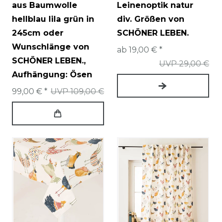
aus Baumwolle
Leinenoptik natur
hellblau lila grün in
div. Größen von
245cm oder
SCHÖNER LEBEN.
Wunschlänge von
ab 19,00 € *
SCHÖNER LEBEN.
,
UVP 29,00 €
Aufhängung: Ösen
99,00 € *
UVP 109,00 €