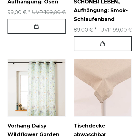
Aufhängung: Ösen
SCHÖNER LEBEN.
,
Aufhängung: Smok-
99,00 € *
UVP 109,00 €
Schlaufenband
89,00 € *
UVP 99,00 €
Vorhang Daisy
Tischdecke
Wildflower Garden
abwaschbar