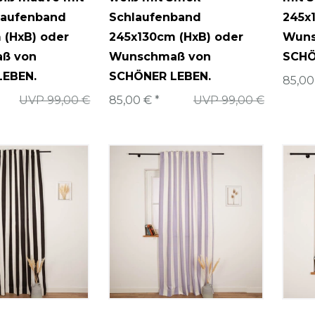
laufenband
Schlaufenband
245x
 (HxB) oder
245x130cm (HxB) oder
Wuns
ß von
Wunschmaß von
SCHÖ
LEBEN.
SCHÖNER LEBEN.
85,00
UVP 99,00 €
85,00 € *
UVP 99,00 €