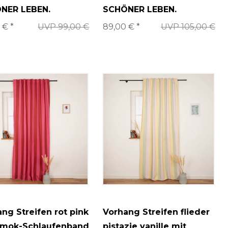
NER LEBEN.
SCHÖNER LEBEN.
 € *
UVP 99,00 €
89,00 € *
UVP 105,00 €
ng Streifen rot pink
Vorhang Streifen flieder
Smok-Schlaufenband
pistazie vanille mit