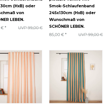
130cm (HxB) oder
Smok-Schlaufenband
chmaß von
245x130cm (HxB) oder
NER LEBEN.
Wunschmaß von
SCHÖNER LEBEN.
 € *
UVP 99,00 €
85,00 € *
UVP 99,00 €