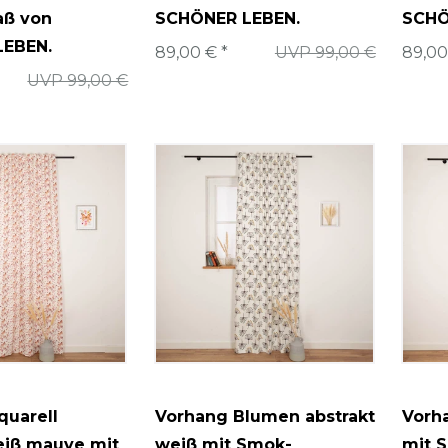
ß von
SCHÖNER LEBEN.
SCHÖ
LEBEN.
89,00 € *
UVP 99,00 €
89,00
UVP 99,00 €
quarell
Vorhang Blumen abstrakt
Vorha
iß mauve mit
weiß mit Smok-
mit 