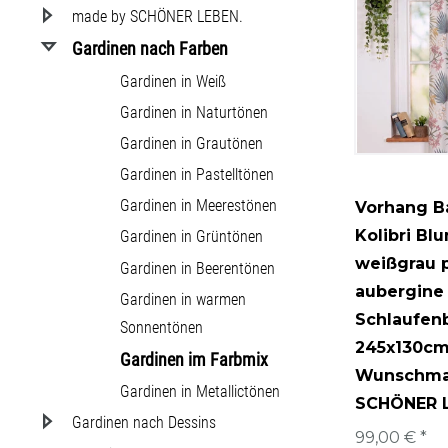
87
vorgewaschen
made by SCHÖNER LEBEN.
Leomuste
Gardinen nach Farben
Ornamen
Gardinen in Weiß
Gardinen in Naturtönen
Personen
Gardinen in Grautönen
Pflanzen
Gardinen in Pastelltönen
Pilze
Gardinen in Meerestönen
Vorhang B
Rosen
Kolibri Bl
Gardinen in Grüntönen
weißgrau p
Gardinen in Beerentönen
Sport
aubergine
Gardinen in warmen
Streifen
Schlaufen
Sonnentönen
Tiere
245x130cm
Gardinen im Farbmix
Wunschma
Vögel
Gardinen in Metallictönen
SCHÖNER 
Gardinen nach Dessins
Wald/Bä
99,00 € *