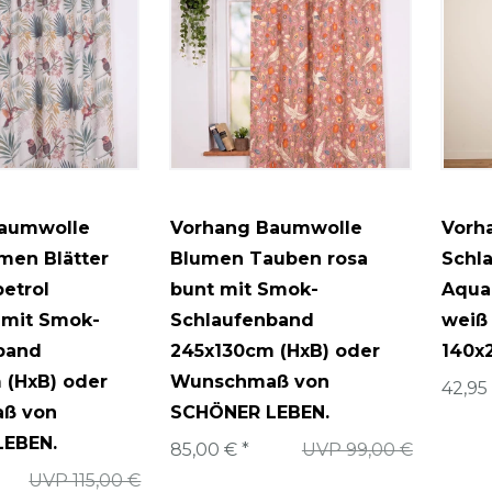
2
r
1
te/Mandalas
2
/Figuren
16
2
aumwolle
Vorhang Baumwolle
Vorh
4
umen Blätter
Blumen Tauben rosa
Schl
etrol
bunt mit Smok-
Aquar
2
 mit Smok-
Schlaufenband
weiß 
13
band
245x130cm (HxB) oder
140x
17
 (HxB) oder
Wunschmaß von
42,95
ß von
SCHÖNER LEBEN.
11
LEBEN.
85,00 € *
UVP 99,00 €
4
ume
UVP 115,00 €