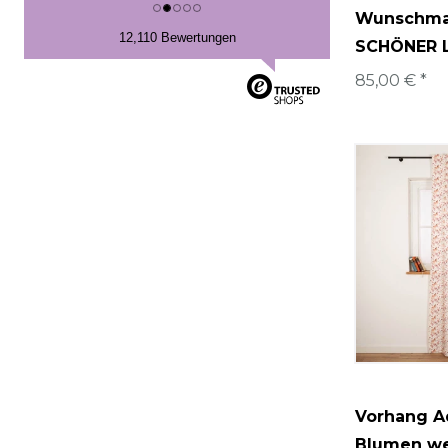
Wunschma
12,110 Bewertungen
SCHÖNER 
85,00 € *
Vorhang A
Blumen we