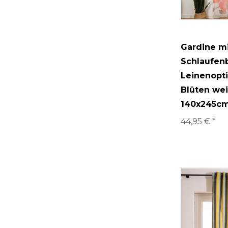
Gardine m
Schlaufen
Leinenopti
Blüten we
140x245c
44,95 € *