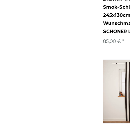
Smok-Sch
245x130cm
Wunschma
SCHÖNER 
85,00 € *