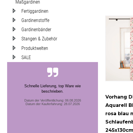
Maßgardinen
Weltall
Fertiggardinen
Gardinenstoffe
Gardinenbänder
Stangen & Zubehör
Produktwelten
SALE
Schnelle Lieferung, top Ware wie
beschrieben.
Vorhang Di
Datum der Veröffentlichung: 06.08.2026
Datum der Kauferfahrung: 28.07.2026
Aquarell B
rosa blau 
Schlaufen
245x130cm