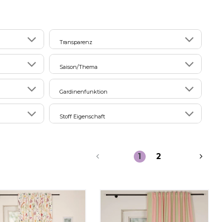
Transparenz
26
2
transparent
Saison/Thema
11
4
halbtransparent
93
6
Frühling
Gardinenfunktion
29
89
blickdicht
6
Sommer
34
17
Akkustik
2
Stoff Eigenschaft
1
Herbst
27
99
Dekoration
89
14
Halbpanama
8
1
Winter
62
16
Isolierung
12
10
Panama
4
1
2
nd
96
Sichtschutz
4
schalldämpfend
39
1
Verdunkelung/Dimout
4
strapazierfähig
47
Webware