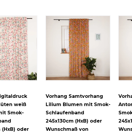
2
gitaldruck
Vorhang Samtvorhang
Vorh
lüten weiß
Lilium Blumen mit Smok-
Anton
mit Smok-
Schlaufenband
Smok
band
245x130cm (HxB) oder
245x
 (HxB) oder
Wunschmaß von
Wuns