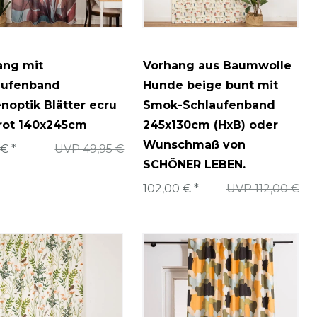
ang mit
Vorhang aus Baumwolle
aufenband
Hunde beige bunt mit
noptik Blätter ecru
Smok-Schlaufenband
 rot 140x245cm
245x130cm (HxB) oder
Wunschmaß von
 € *
UVP 49,95 €
SCHÖNER LEBEN.
102,00 € *
UVP 112,00 €