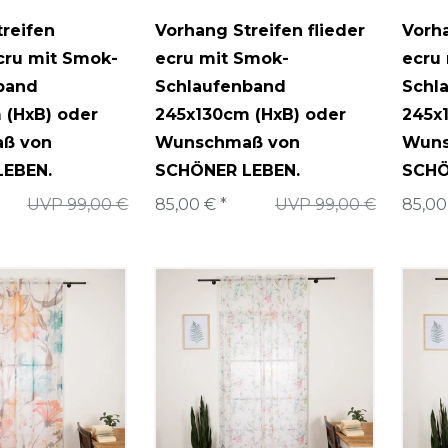
reifen
Vorhang Streifen flieder
Vorh
cru mit Smok-
ecru mit Smok-
ecru
band
Schlaufenband
Schl
 (HxB) oder
245x130cm (HxB) oder
245x
ß von
Wunschmaß von
Wuns
LEBEN.
SCHÖNER LEBEN.
SCHÖ
UVP 99,00 €
85,00 € *
UVP 99,00 €
85,00