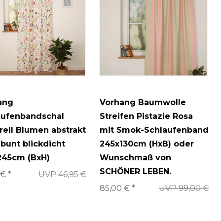
ang
Vorhang Baumwolle
aufenbandschal
Streifen Pistazie Rosa
ell Blumen abstrakt
mit Smok-Schlaufenband
bunt blickdicht
245x130cm (HxB) oder
245cm (BxH)
Wunschmaß von
SCHÖNER LEBEN.
 € *
UVP 46,95 €
85,00 € *
UVP 99,00 €