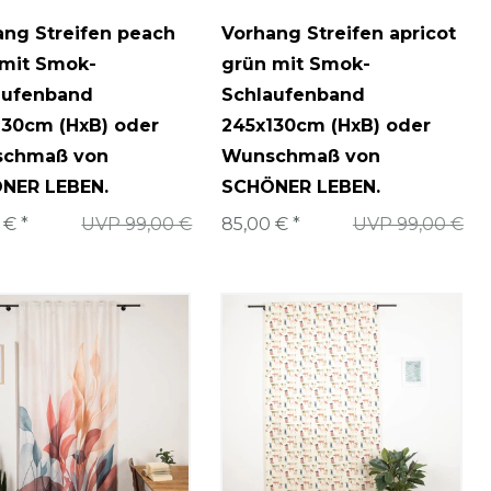
ang Streifen peach
Vorhang Streifen apricot
 mit Smok-
grün mit Smok-
aufenband
Schlaufenband
130cm (HxB) oder
245x130cm (HxB) oder
chmaß von
Wunschmaß von
NER LEBEN.
SCHÖNER LEBEN.
 € *
UVP 99,00 €
85,00 € *
UVP 99,00 €