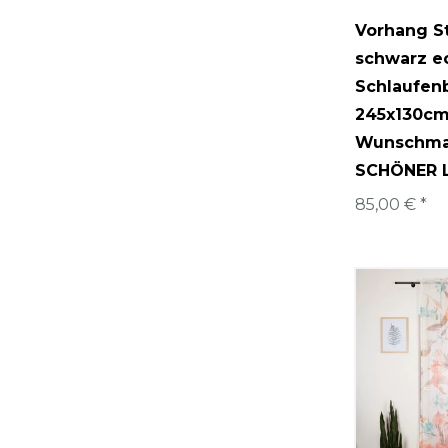
Vorhang St
schwarz e
Schlaufen
245x130cm
Wunschma
SCHÖNER 
85,00 € *