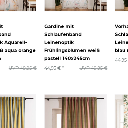
it
Gardine mit
Vorh
band
Schlaufenband
Schl
k Aquarell-
Leinenoptik
Leine
iß aqua orange
Frühlingsblumen weiß
blau
m
pastell 140x245cm
44,95
UVP 49,95 €
44,95 € *
UVP 49,95 €