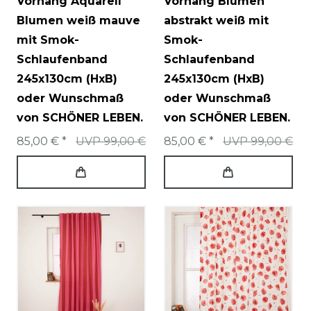
Vorhang Aquarell
Vorhang Blumen
Blumen weiß mauve
abstrakt weiß mit
mit Smok-
Smok-
Schlaufenband
Schlaufenband
245x130cm (HxB)
245x130cm (HxB)
oder Wunschmaß
oder Wunschmaß
von SCHÖNER LEBEN.
von SCHÖNER LEBEN.
85,00 € *
UVP 99,00 €
85,00 € *
UVP 99,00 €