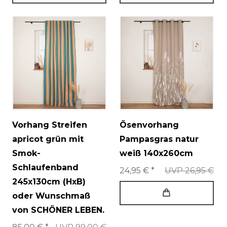
Vorhang Streifen
Ösenvorhang
apricot grün mit
Pampasgras natur
Smok-
weiß 140x260cm
Schlaufenband
24,95 € *
UVP 26,95 €
245x130cm (HxB)
oder Wunschmaß
von SCHÖNER LEBEN.