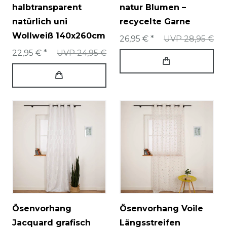
halbtransparent
natur Blumen –
natürlich uni
recycelte Garne
Wollweiß 140x260cm
26,95 € *
UVP 28,95 €
22,95 € *
UVP 24,95 €
Ösenvorhang
Ösenvorhang Voile
Jacquard grafisch
Längsstreifen