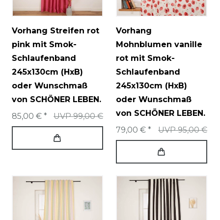
Vorhang Streifen rot
Vorhang
pink mit Smok-
Mohnblumen vanille
Schlaufenband
rot mit Smok-
245x130cm (HxB)
Schlaufenband
oder Wunschmaß
245x130cm (HxB)
von SCHÖNER LEBEN.
oder Wunschmaß
von SCHÖNER LEBEN.
85,00 € *
UVP 99,00 €
79,00 € *
UVP 95,00 €