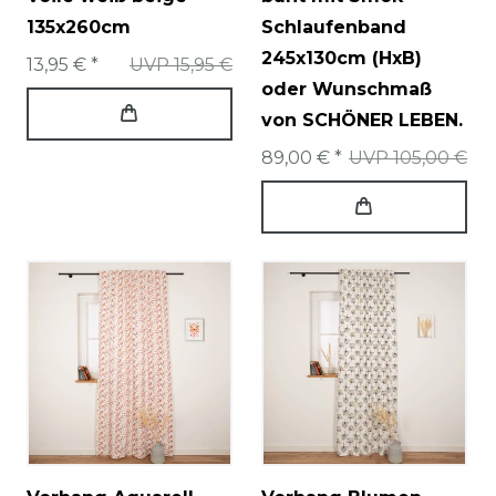
135x260cm
Schlaufenband
245x130cm (HxB)
13,95 € *
UVP 15,95 €
oder Wunschmaß
von SCHÖNER LEBEN.
89,00 € *
UVP 105,00 €