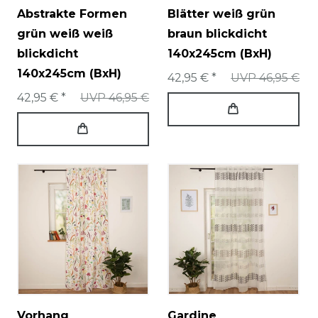
Abstrakte Formen
Blätter weiß grün
grün weiß weiß
braun blickdicht
blickdicht
140x245cm (BxH)
140x245cm (BxH)
42,95 € *
UVP 46,95 €
42,95 € *
UVP 46,95 €
Vorhang
Gardine