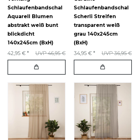
Schlaufenbandschal
Schlaufenbandschal
Aquarell Blumen
Scherli Streifen
abstrakt weiß bunt
transparent weiß
blickdicht
grau 140x245cm
140x245cm (BxH)
(BxH)
42,95 € *
UVP 46,95 €
34,95 € *
UVP 36,95 €