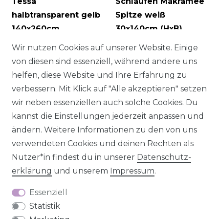
Tessa
Schlaufen Makramee
halbtransparent gelb
Spitze weiß
140x260cm
30x140cm (HxB)
22,95 € *
UVP 24,95 €
23,95 € *
UVP 27,95 €
Wir nutzen Cookies auf unserer Website. Einige
1
Meter
| 23,95 € / Meter
von diesen sind essenziell, während andere uns
helfen, diese Website und Ihre Erfahrung zu
verbessern. Mit Klick auf "Alle akzeptieren" setzen
wir neben essenziellen auch solche Cookies. Du
kannst die Einstellungen jederzeit anpassen und
ändern. Weitere Informationen zu den von uns
verwendeten Cookies und deinen Rechten als
Nutzer*in findest du in unserer
Daten­schutz­
erklärung
und unserem
Impressum
.
Essenziell
Scheibengardine
Scheibengardine
Statistik