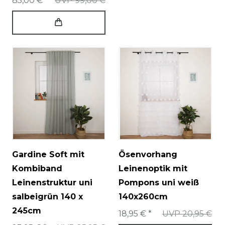
85,00 € *
UVP 99,00 €
Gardine Soft mit
Ösenvorhang
Kombiband
Leinenoptik mit
Leinenstruktur uni
Pompons uni weiß
salbeigrün 140 x
140x260cm
245cm
18,95 € *
UVP 20,95 €