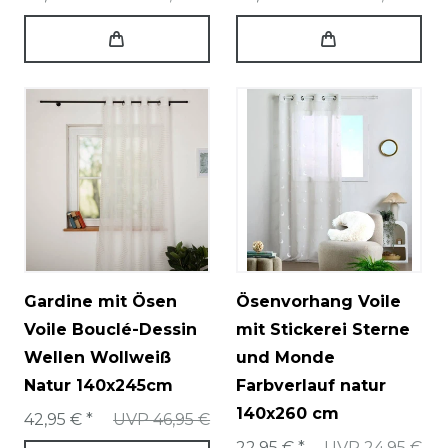
Gardine mit Ösen
Ösenvorhang Voile
Voile Bouclé-Dessin
mit Stickerei Sterne
Wellen Wollweiß
und Monde
Natur 140x245cm
Farbverlauf natur
140x260 cm
42,95 € *
UVP 46,95 €
22,95 € *
UVP 24,95 €