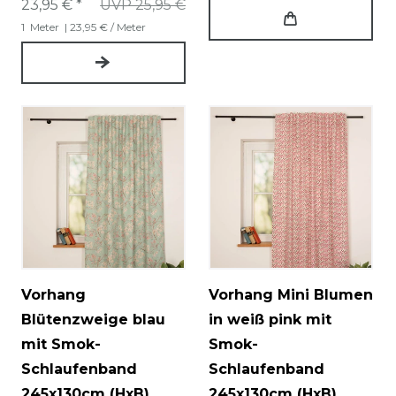
23,95 € *
UVP 25,95 €
1
Meter
| 23,95 € / Meter
Vorhang
Vorhang Mini Blumen
Blütenzweige blau
in weiß pink mit
mit Smok-
Smok-
Schlaufenband
Schlaufenband
245x130cm (HxB)
245x130cm (HxB)