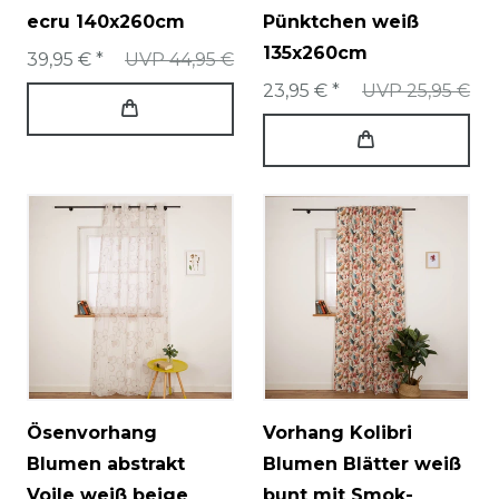
ecru 140x260cm
Pünktchen weiß
135x260cm
39,95 € *
UVP 44,95 €
23,95 € *
UVP 25,95 €
Ösenvorhang
Vorhang Kolibri
Blumen abstrakt
Blumen Blätter weiß
Voile weiß beige
bunt mit Smok-