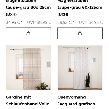
Magnetstäben
Magnetstäben
taupe-grau 80x125cm
taupe-grau 60x125cm
(BxH)
(BxH)
34,95 € *
UVP 38,95 €
29,95 € *
UVP 34,95 €
Gardine mit
Ösenvorhang
Schlaufenband Voile
Jacquard grafisch