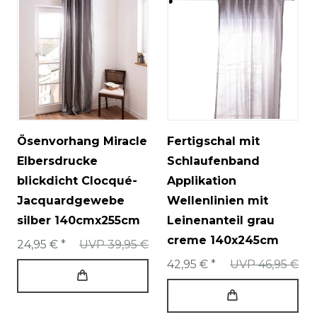
Ösenvorhang Miracle
Fertigschal mit
Elbersdrucke
Schlaufenband
blickdicht Clocqué-
Applikation
Jacquardgewebe
Wellenlinien mit
silber 140cmx255cm
Leinenanteil grau
creme 140x245cm
24,95 € *
UVP 39,95 €
42,95 € *
UVP 46,95 €