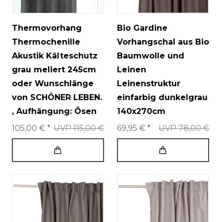
Thermovorhang
Bio Gardine
Thermochenille
Vorhangschal aus Bio
Akustik Kälteschutz
Baumwolle und
grau meliert 245cm
Leinen
oder Wunschlänge
Leinenstruktur
von SCHÖNER LEBEN.
einfarbig dunkelgrau
, Aufhängung: Ösen
140x270cm
105,00 € *
UVP 115,00 €
69,95 € *
UVP 78,00 €