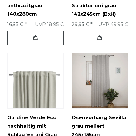
anthrazitgrau
Struktur uni grau
140x280cm
142x245cm (BxH)
16,95 € *
UVP 18,95 €
29,95 € *
UVP 49,95 €
Gardine Verde Eco
Ösenvorhang Sevilla
nachhaltig mit
grau meliert
Schlaufen uni Grau
245x135cm