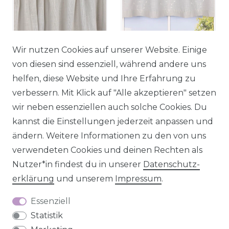
Bio Gardine
Bio Schlaufenbistro
Wir nutzen Cookies auf unserer Website. Einige
halbtransparenter
Scheibengardine aus
von diesen sind essenziell, während andere uns
Vorhangschal aus Bio
Bio Baumwolle
helfen, diese Website und Ihre Erfahrung zu
Baumwolle
Blätterstickerei
verbessern. Mit Klick auf "Alle akzeptieren" setzen
Leinenstruktur
Leinenstruktur
wir neben essenziellen auch solche Cookies. Du
hellgrau 140x245cm
halbtransparent
kannst die Einstellungen jederzeit anpassen und
hellgrau 150x50cm
ändern. Weitere Informationen zu den von uns
36,95 € *
UVP 45,00 €
verwendeten Cookies und deinen Rechten als
24,95 € *
UVP 28,95 €
Nutzer*in findest du in unserer
Daten­schutz­
erklärung
und unserem
Impressum
.
Essenziell
Statistik