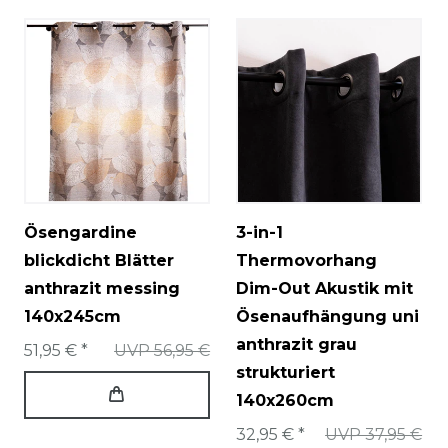
Ösengardine
3-in-1
blickdicht Blätter
Thermovorhang
anthrazit messing
Dim-Out Akustik mit
140x245cm
Ösenaufhängung uni
anthrazit grau
51,95 € *
UVP 56,95 €
strukturiert
140x260cm
32,95 € *
UVP 37,95 €