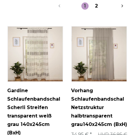
1
2
Gardine
Vorhang
Schlaufenbandschal
Schlaufenbandschal
Scherli Streifen
Netzstruktur
transparent weiß
halbtransparent
grau 140x245cm
grau140x245cm (BxH)
(BxH)
34,95 € *
UVP 36,95 €