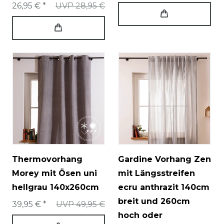
26,95 € *
UVP 28,95 €
Thermovorhang
Gardine Vorhang Zen
Morey mit Ösen uni
mit Längsstreifen
hellgrau 140x260cm
ecru anthrazit 140cm
breit und 260cm
39,95 € *
UVP 49,95 €
hoch oder