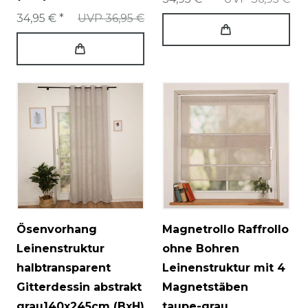
34,95 € *
UVP 36,95 €
Ösenvorhang
Magnetrollo Raffrollo
Leinenstruktur
ohne Bohren
halbtransparent
Leinenstruktur mit 4
Gitterdessin abstrakt
Magnetstäben
grau140x245cm (BxH)
taupe-grau