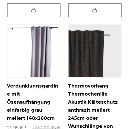
Verdunklungsgardin
Thermovorhang
e mit
Thermochenille
Ösenaufhängung
Akustik Kälteschutz
einfarbig grau
anthrazit meliert
meliert 140x260cm
245cm oder
Wunschlänge von
25,95 € *
UVP 29,95 €