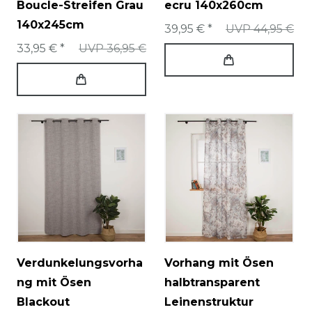
Boucle-Streifen Grau
ecru 140x260cm
140x245cm
39,95 € *
UVP 44,95 €
33,95 € *
UVP 36,95 €
Verdunkelungsvorha
Vorhang mit Ösen
ng mit Ösen
halbtransparent
Blackout
Leinenstruktur