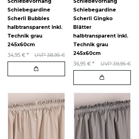
Schiebevorhang
Schiebevorhang
Schiebegardine
Schiebegardine
Scherli Bubbles
Scherli Gingko
halbtransparent inkl.
Blätter
Technik grau
halbtransparent inkl.
245x60cm
Technik grau
245x60cm
34,95 € *
UVP 38,95 €
36,95 € *
UVP 39,95 €