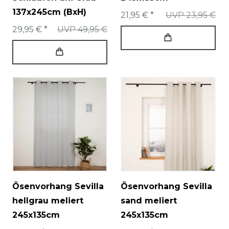
137x245cm (BxH)
21,95 € *
UVP 23,95 €
29,95 € *
UVP 49,95 €
Ösenvorhang Sevilla
Ösenvorhang Sevilla
hellgrau meliert
sand meliert
245x135cm
245x135cm