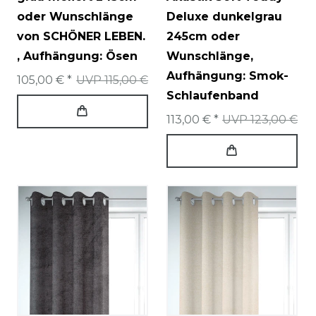
oder Wunschlänge
Deluxe dunkelgrau
von SCHÖNER LEBEN.
245cm oder
, Aufhängung: Ösen
Wunschlänge
,
Aufhängung: Smok-
105,00 € *
UVP 115,00 €
Schlaufenband
113,00 € *
UVP 123,00 €