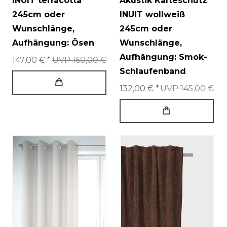
INUIT terracotta
Akustik Kälteschutz
245cm oder
INUIT wollweiß
Wunschlänge
,
245cm oder
Aufhängung: Ösen
Wunschlänge
,
Aufhängung: Smok-
147,00 € *
UVP 160,00 €
Schlaufenband
132,00 € *
UVP 145,00 €