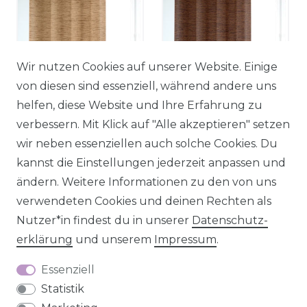
Wir nutzen Cookies auf unserer Website. Einige
SCHÖNER LEBEN.
SCHÖNER LEBEN.
von diesen sind essenziell, während andere uns
Thermovorhang
Thermovorhang
helfen, diese Website und Ihre Erfahrung zu
Thermochenille
Thermochenille
verbessern. Mit Klick auf "Alle akzeptieren" setzen
Akustik Kälteschutz
Akustik Kälteschutz
wir neben essenziellen auch solche Cookies. Du
goldbraun 245cm
braun 245cm oder
kannst die Einstellungen jederzeit anpassen und
oder Wunschlänge
,
Wunschlänge
,
ändern. Weitere Informationen zu den von uns
Aufhängung: Ösen
Aufhängung: Ösen
verwendeten Cookies und deinen Rechten als
Nutzer*in findest du in unserer
Daten­schutz­
105,00 € *
UVP 115,00 €
105,00 € *
UVP 115,00 €
erklärung
und unserem
Impressum
.
Essenziell
Statistik