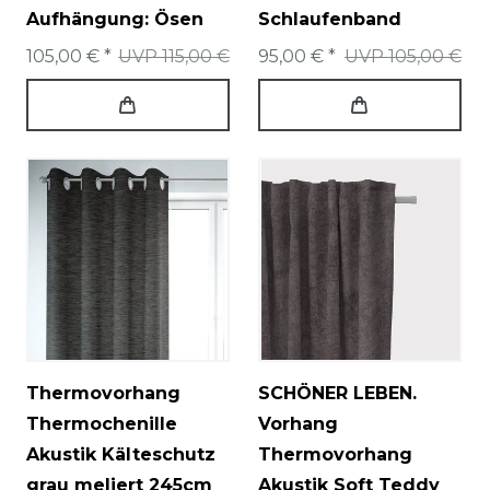
Aufhängung: Ösen
Schlaufenband
105,00 € *
UVP 115,00 €
95,00 € *
UVP 105,00 €
Thermovorhang
SCHÖNER LEBEN.
Thermochenille
Vorhang
Akustik Kälteschutz
Thermovorhang
grau meliert 245cm
Akustik Soft Teddy