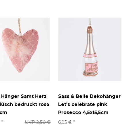
 Hänger Samt Herz
Sass & Belle Dekohänger
lüsch bedruckt rosa
Let's celebrate pink
2cm
Prosecco 4,5x15,5cm
 *
UVP 2,50 €
6,95 € *