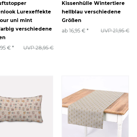
uftstopper
Kissenhülle Wintertiere
enlook Lurexeffekte
hellblau verschiedene
our uni mint
Größen
farbig verschiedene
ab 16,95 € *
UVP 21,95 €
en
,95 € *
UVP 28,95 €