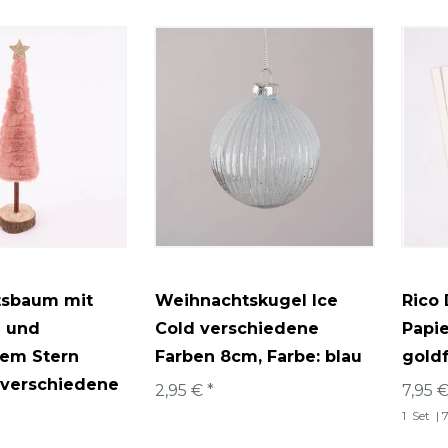
tsbaum mit
Weihnachtskugel Ice
Rico
l und
Cold verschiedene
Papie
gem Stern
Farben 8cm
, Farbe: blau
gold
 verschiedene
2,95 € *
7,95 €
1
Set
| 