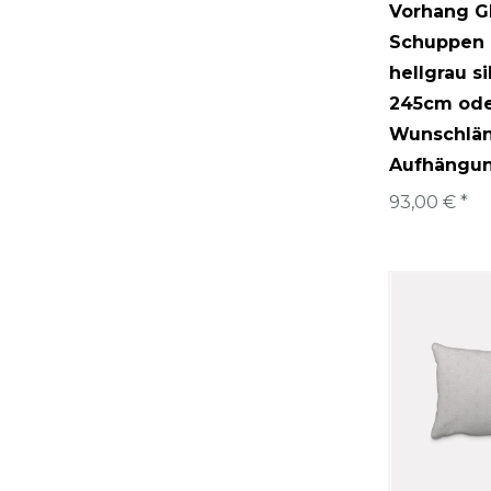
Vorhang G
Schuppen 
hellgrau si
245cm od
Wunschlä
Aufhängun
93,00 € *