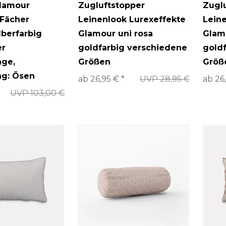
lamour
Zugluftstopper
Zugl
Fächer
Leinenlook Lurexeffekte
Lein
lberfarbig
Glamour uni rosa
Glam
er
goldfarbig verschiedene
gold
nge
,
Größen
Größ
g: Ösen
ab 26,95 € *
UVP 28,95 €
ab 26
UVP 103,00 €