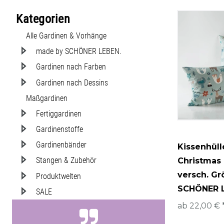
4
vorgewaschen
Polyester
Kissen
Kategorien
Vögel
Samt
Vorhänge
Alle Gardinen & Vorhänge
Wald/Bä
made by SCHÖNER LEBEN.
Zahlen/S
Gardinen nach Farben
Gardinen nach Dessins
Maßgardinen
Fertiggardinen
Gardinenstoffe
Gardinenbänder
Kissenhüll
Stangen & Zubehör
Christmas 
versch. G
Produktwelten
SCHÖNER 
SALE
ab 22,00 € 