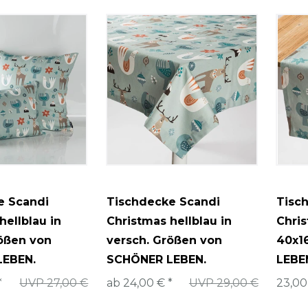
1
2
40x60cm
1
8
2
/Gardinen
50x50cm
1
ume
60x60cm
2
chriftzeichen
60x80cm
70x70cm
80x80cm
Sondergröße
e Scandi
Tischdecke Scandi
Tisch
hellblau in
Christmas hellblau in
Chris
rößen von
versch. Größen von
40x1
LEBEN.
SCHÖNER LEBEN.
LEBE
*
UVP 27,00 €
ab 24,00 € *
UVP 29,00 €
23,00