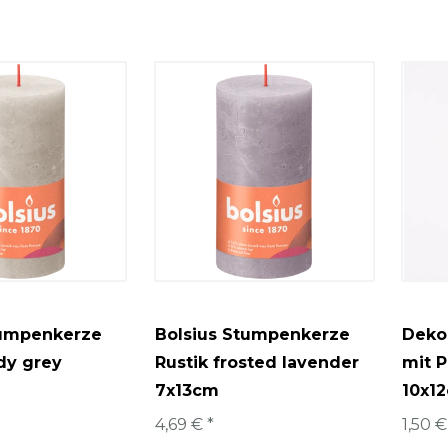
tumpenkerze
Bolsius Stumpenkerze
Deko
dy grey
Rustik frosted lavender
mit P
7x13cm
10x1
4,69 € *
1,50 €