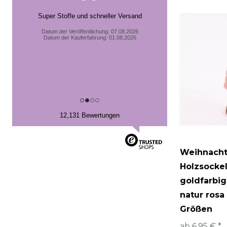
Super Stoffe und schneller Versand
Datum der Veröffentlichung: 07.08.2026
Datum der Kauferfahrung: 01.08.2026
12,131 Bewertungen
Weihnach
Holzsocke
goldfarbi
natur rosa
Größen
ab 6,95 € *