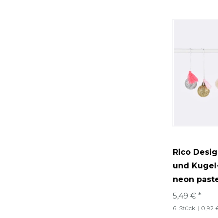
Rico Desi
und Kugel
neon paste
5,49 € *
6
Stück
| 0,92 