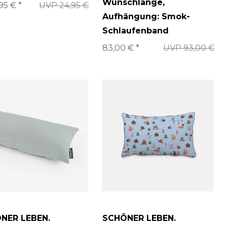
Wunschlänge
,
95 € *
UVP 24,95 €
Aufhängung: Smok-
Schlaufenband
83,00 € *
UVP 93,00 €
NER LEBEN.
SCHÖNER LEBEN.