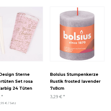
 Design Sterne
Bolsius Stumpenkerze
rtüten Set rosa
Rustik frosted lavender
farbig 24 Tüten
7x8cm
 *
3,29 € *
7,95 € / Satz