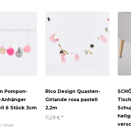
gn Pompon-
Rico Design Quasten-
SCHÖ
-Anhänger
Girlande rosa pastell
Tisc
ll 6 Stück 3cm
2,2m
Schu
hellg
11,29 € *
vers
€ / Stück