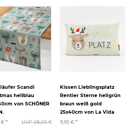
4
6
4
4
5
3
1
läufer Scandi
Kissen Lieblingsplatz
tmas hellblau
Rentier Sterne hellgrün
60cm von SCHÖNER
braun weiß gold
N.
25x40cm von La Vida
 € *
UVP 28,00 €
9,95 € *