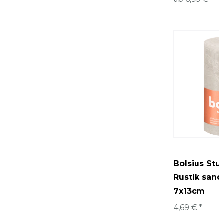
Bolsius S
Rustik san
7x13cm
4,69 € *