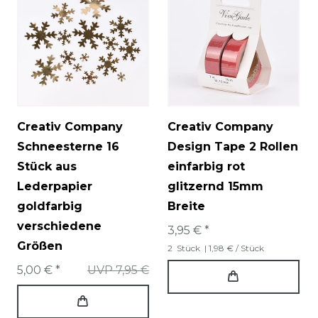
Creativ Company
Creativ Company
Schneesterne 16
Design Tape 2 Rollen
Stück aus
einfarbig rot
Lederpapier
glitzernd 15mm
goldfarbig
Breite
verschiedene
3,95 € *
Größen
2
Stück
| 1,98 € / Stück
5,00 € *
UVP 7,95 €