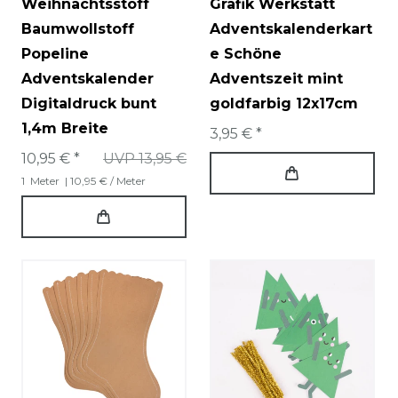
Weihnachtsstoff
Grafik Werkstatt
Baumwollstoff
Adventskalenderkart
Popeline
e Schöne
Adventskalender
Adventszeit mint
Digitaldruck bunt
goldfarbig 12x17cm
1,4m Breite
3,95 € *
10,95 € *
UVP 13,95 €
1
Meter
| 10,95 € / Meter