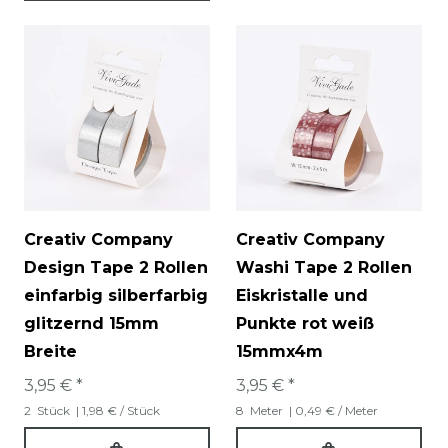
Creativ Company
Creativ Company
Design Tape 2 Rollen
Washi Tape 2 Rollen
einfarbig silberfarbig
Eiskristalle und
glitzernd 15mm
Punkte rot weiß
Breite
15mmx4m
3,95 € *
3,95 € *
2
Stück
| 1,98 € / Stück
8
Meter
| 0,49 € / Meter