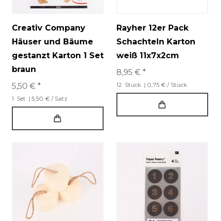
Creativ Company
Rayher 12er Pack
Häuser und Bäume
Schachteln Karton
gestanzt Karton 1 Set
weiß 11x7x2cm
braun
8,95 € *
12
Stück
| 0,75 € / Stück
5,50 € *
1
Set
| 5,50 € / Satz