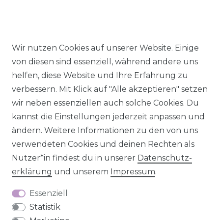
Wir nutzen Cookies auf unserer Website. Einige
*Bitte beachte: A
b einem Mindestbestellwert von
von diesen sind essenziell, während andere uns
59,- Euro sparst du dir die Versandkosten.
Gilt nur
helfen, diese Website und Ihre Erfahrung zu
für Sendungen innerhalb Deutschlands. Für den
verbessern. Mit Klick auf "Alle akzeptieren" setzen
Versand ins Ausland gilt jeweils die reguläre
wir neben essenziellen auch solche Cookies. Du
Versandkostenpauschale.
kannst die Einstellungen jederzeit anpassen und
ändern. Weitere Informationen zu den von uns
verwendeten Cookies und deinen Rechten als
Nutzer*in findest du in unserer
Daten­schutz­
Alle Preise inkl. MwSt., zzgl.
Versandkosten
.
erklärung
und unserem
Impressum
.
© 2026 SCHÖNER LEBEN.
Essenziell
Statistik