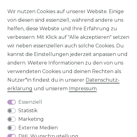
Impressum
Daten­schutz­erklärung
AGB
Wir nutzen Cookies auf unserer Website. Einige
von diesen sind essenziell, während andere uns
helfen, diese Website und Ihre Erfahrung zu
verbessern. Mit Klick auf "Alle akzeptieren" setzen
Barrierefreiheitserklärung
Widerrufs­recht
wir neben essenziellen auch solche Cookies. Du
kannst die Einstellungen jederzeit anpassen und
ändern. Weitere Informationen zu den von uns
verwendeten Cookies und deinen Rechten als
Kontakt
VERTRAG WIDERRUFEN
Nutzer*in findest du in unserer
Daten­schutz­
erklärung
und unserem
Impressum
.
Essenziell
Statistik
Marketing
Externe Medien
DHL Wunschzustellung