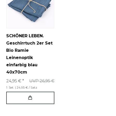
SCHÖNER LEBEN.
Geschirrtuch 2er Set
Bio Ramie
Leinenoptik
einfarbig blau
40x70cm
24,95 € *
UVP 26,95 €
1
Set
| 24,95 € / Satz