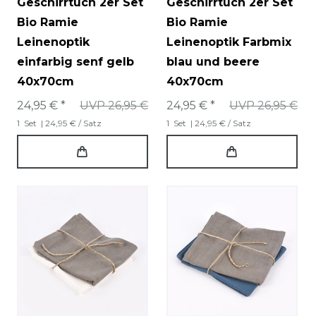
Geschirrtuch 2er Set
Geschirrtuch 2er Set
Bio Ramie
Bio Ramie
Leinenoptik
Leinenoptik Farbmix
einfarbig senf gelb
blau und beere
40x70cm
40x70cm
24,95 € *
UVP 26,95 €
24,95 € *
UVP 26,95 €
1
Set
| 24,95 € / Satz
1
Set
| 24,95 € / Satz