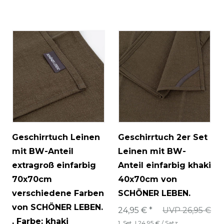
Geschirrtuch Leinen
Geschirrtuch 2er Set
mit BW-Anteil
Leinen mit BW-
extragroß einfarbig
Anteil einfarbig khaki
70x70cm
40x70cm von
verschiedene Farben
SCHÖNER LEBEN.
von SCHÖNER LEBEN.
24,95 € *
UVP 26,95 €
, Farbe: khaki
1
Set
| 24,95 € / Satz