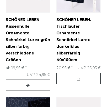
SCHÖNER LEBEN.
SCHÖNER LEBEN.
Kissenhülle
Tischläufer
Ornamente
Ornamente
Schnörkel Lurex grün
Schnörkel Lurex
silberfarbig
dunkelblau
verschiedene
silberfarbig
Größen
40x160cm
ab 19,95 € *
20,95 € *
UVP 25,95 €
UVP 24,95 €