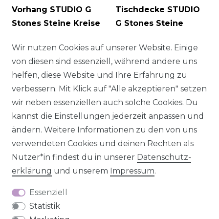
Vorhang STUDIO G
Tischdecke STUDIO
Stones Steine Kreise
G Stones Steine
weiß rot orange grün
Kreise pastellfarbig
Wir nutzen Cookies auf unserer Website. Einige
245cm oder
verschiedene
von diesen sind essenziell, während andere uns
Wunschlänge
,
Größen
helfen, diese Website und Ihre Erfahrung zu
Aufhängung: Smok-
68,95 € *
UVP 73,95 €
verbessern. Mit Klick auf "Alle akzeptieren" setzen
Schlaufenband
wir neben essenziellen auch solche Cookies. Du
104,00 € *
UVP 114,00 €
kannst die Einstellungen jederzeit anpassen und
ändern. Weitere Informationen zu den von uns
verwendeten Cookies und deinen Rechten als
Nutzer*in findest du in unserer
Daten­schutz­
erklärung
und unserem
Impressum
.
Essenziell
Statistik