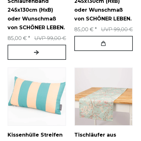
Schlaufenband
245x130cm (HxB)
245x130cm (HxB)
oder Wunschmaß
oder Wunschmaß
von SCHÖNER LEBEN.
von SCHÖNER LEBEN.
85,00 € *
UVP 99,00 €
85,00 € *
UVP 99,00 €
Kissenhülle Streifen
Tischläufer aus