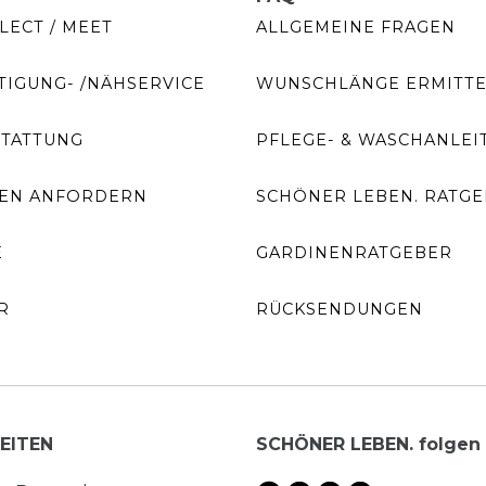
LECT / MEET
ALLGEMEINE FRAGEN
IGUNG- /NÄHSERVICE
WUNSCHLÄNGE ERMITT
STATTUNG
PFLEGE- & WASCHANLEI
EN ANFORDERN
SCHÖNER LEBEN. RATG
E
GARDINENRATGEBER
R
RÜCKSENDUNGEN
EITEN
SCHÖNER LEBEN. folgen