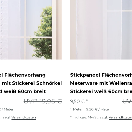
el Flächenvorhang
Stickpaneel Flächenvor
mit Stickerei Schnörkel
Meterware mit Wellenr
d weiß 60cm breit
Stickerei weiß 60cm bre
UVP 19,95 €
UV
9,50 € *
€ / Meter
1
Meter
| 9,50 € / Meter
.
zzgl.
Versandkosten
*
inkl. ges. MwSt.
zzgl.
Versandkoste