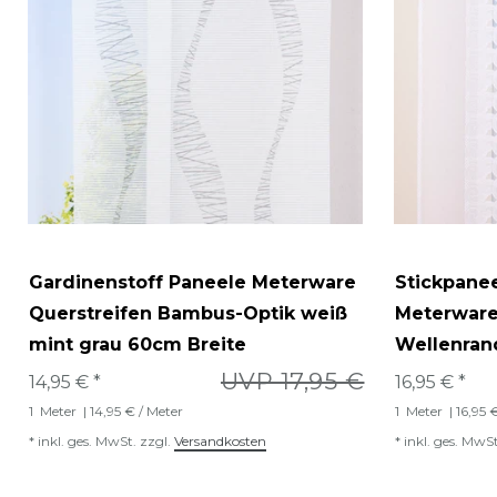
Gardinenstoff Paneele Meterware
Stickpane
Querstreifen Bambus-Optik weiß
Meterware 
mint grau 60cm Breite
Wellenran
UVP 17,95 €
14,95 € *
16,95 € *
1
Meter
| 14,95 € / Meter
1
Meter
| 16,95 
*
inkl. ges. MwSt.
zzgl.
Versandkosten
*
inkl. ges. MwSt