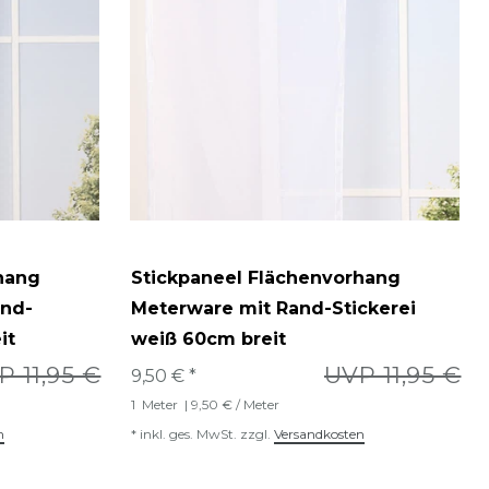
hang
Stickpaneel Flächenvorhang
and-
Meterware mit Rand-Stickerei
it
weiß 60cm breit
P 11,95 €
UVP 11,95 €
9,50 € *
1
Meter
| 9,50 € / Meter
n
*
inkl. ges. MwSt.
zzgl.
Versandkosten