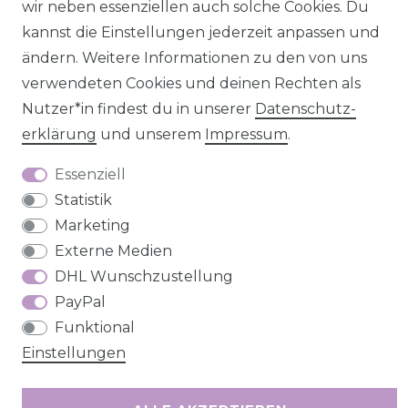
wir neben essenziellen auch solche Cookies. Du
Impressum
Daten­schutz­erklärung
AGB
kannst die Einstellungen jederzeit anpassen und
ändern. Weitere Informationen zu den von uns
verwendeten Cookies und deinen Rechten als
Nutzer*in findest du in unserer
Daten­schutz­
Barrierefreiheitserklärung
Widerrufs­recht
erklärung
und unserem
Impressum
.
Essenziell
Statistik
Marketing
Kontakt
VERTRAG WIDERRUFEN
Externe Medien
DHL Wunschzustellung
PayPal
Funktional
Einstellungen