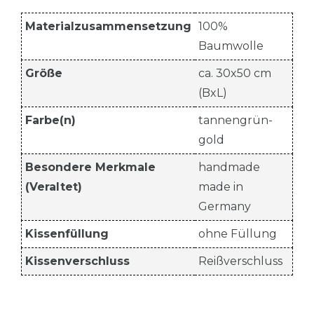
Materialzusammensetzung
100%
Baumwolle
Größe
ca. 30x50 cm
(BxL)
Farbe(n)
tannengrün-
gold
Besondere Merkmale
handmade
(Veraltet)
made in
Germany
Kissenfüllung
ohne Füllung
Kissenverschluss
Reißverschluss