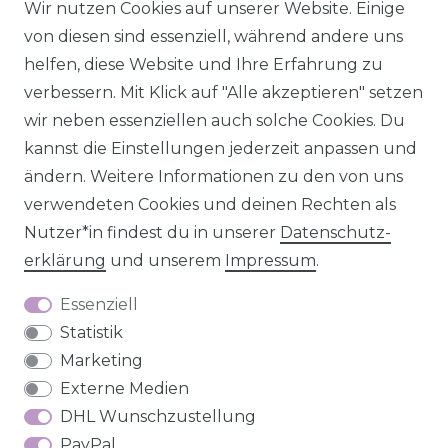
Wir nutzen Cookies auf unserer Website. Einige
© 2026 SCHÖNER LEBEN.
von diesen sind essenziell, während andere uns
helfen, diese Website und Ihre Erfahrung zu
verbessern. Mit Klick auf "Alle akzeptieren" setzen
wir neben essenziellen auch solche Cookies. Du
kannst die Einstellungen jederzeit anpassen und
Impressum
Daten­schutz­erklärung
AGB
ändern. Weitere Informationen zu den von uns
verwendeten Cookies und deinen Rechten als
Nutzer*in findest du in unserer
Daten­schutz­
erklärung
und unserem
Impressum
.
Barrierefreiheitserklärung
Widerrufs­recht
Essenziell
Statistik
Marketing
Externe Medien
Kontakt
VERTRAG WIDERRUFEN
DHL Wunschzustellung
PayPal