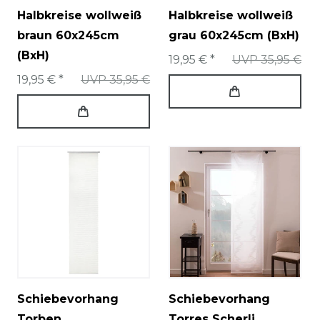
Halbkreise wollweiß
Halbkreise wollweiß
braun 60x245cm
grau 60x245cm (BxH)
(BxH)
19,95 € *
UVP 35,95 €
19,95 € *
UVP 35,95 €
Schiebevorhang
Schiebevorhang
Torben
Torres Scherli