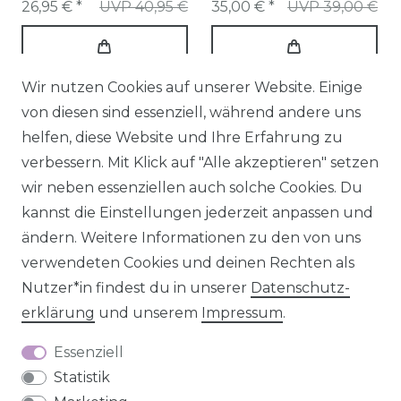
26,95 € *
UVP 40,95 €
35,00 € *
UVP 39,00 €
Wir nutzen Cookies auf unserer Website. Einige
von diesen sind essenziell, während andere uns
helfen, diese Website und Ihre Erfahrung zu
verbessern. Mit Klick auf "Alle akzeptieren" setzen
wir neben essenziellen auch solche Cookies. Du
kannst die Einstellungen jederzeit anpassen und
ändern. Weitere Informationen zu den von uns
verwendeten Cookies und deinen Rechten als
Schiebevorhang
Schiebevorhang
Nutzer*in findest du in unserer
Daten­schutz­
Streifenstruktur
Streifenstruktur
erklärung
und unserem
Impressum
.
Bambus-Optik
Bambus-Optik
Essenziell
einfarbig grau
einfarbig taupe
Statistik
60x260cm
60x260cm