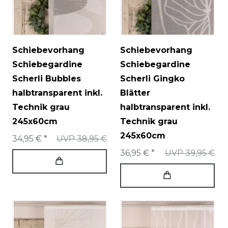
Schiebevorhang
Schiebevorhang
Schiebegardine
Schiebegardine
Scherli Bubbles
Scherli Gingko
halbtransparent inkl.
Blätter
Technik grau
halbtransparent inkl.
245x60cm
Technik grau
245x60cm
34,95 € *
UVP 38,95 €
36,95 € *
UVP 39,95 €