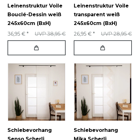
Leinenstruktur Voile
Leinenstruktur Voile
Bouclé-Dessin weiß
transparent weiß
245x60cm (BxH)
245x60cm (BxH)
36,95 € *
UVP 38,95 €
26,95 € *
UVP 28,95 €
Schiebevorhang
Schiebevorhang
Senso Scherli
Mika Scherli