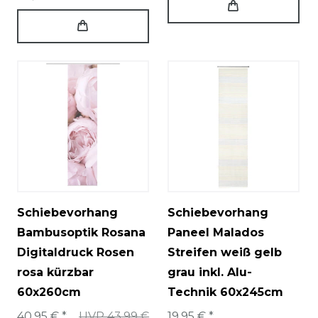
Schiebevorhang
Schiebevorhang
Bambusoptik Rosana
Paneel Malados
Digitaldruck Rosen
Streifen weiß gelb
rosa kürzbar
grau inkl. Alu-
60x260cm
Technik 60x245cm
40,95 € *
UVP 43,99 €
19,95 € *