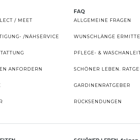
FAQ
LECT / MEET
ALLGEMEINE FRAGEN
IGUNG- /NÄHSERVICE
WUNSCHLÄNGE ERMITT
STATTUNG
PFLEGE- & WASCHANLEI
EN ANFORDERN
SCHÖNER LEBEN. RATG
E
GARDINENRATGEBER
R
RÜCKSENDUNGEN