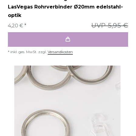
LasVegas Rohrverbinder Ø20mm edelstahl-
optik
UVP 5,95 €
4,20 € *
*
inkl. ges. MwSt.
zzgl.
Versandkosten