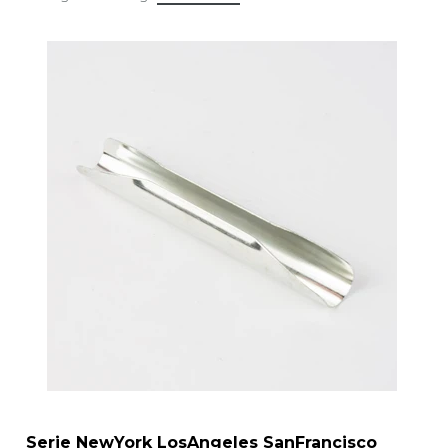
Serie NewYork LosAngeles SanFrancisco