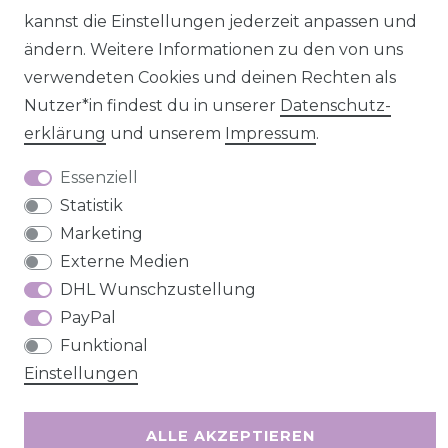
kannst die Einstellungen jederzeit anpassen und
ändern. Weitere Informationen zu den von uns
Impressum
Daten­schutz­erklärung
AGB
verwendeten Cookies und deinen Rechten als
Nutzer*in findest du in unserer
Daten­schutz­
erklärung
und unserem
Impressum
.
Barrierefreiheitserklärung
Widerrufs­recht
Essenziell
Statistik
Marketing
Externe Medien
DHL Wunschzustellung
Kontakt
VERTRAG WIDERRUFEN
PayPal
Funktional
Einstellungen
ALLE AKZEPTIEREN