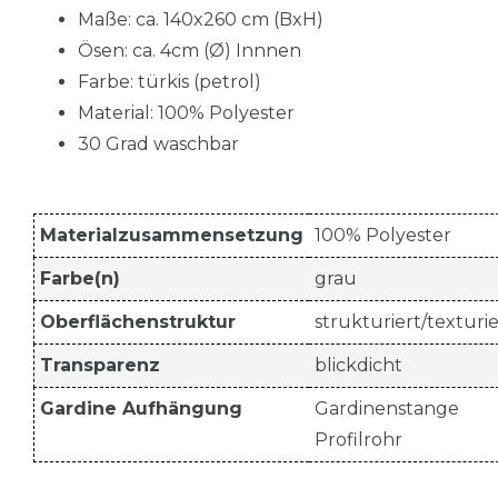
Maße: ca. 140x260 cm (BxH)
Ösen: ca. 4cm (Ø) Innnen
Farbe: türkis (petrol)
Material: 100% Polyester
30 Grad waschbar
Materialzusammensetzung
100% Polyester
Farbe(n)
grau
Oberflächenstruktur
strukturiert/texturie
Transparenz
blickdicht
Gardine Aufhängung
Gardinenstange
Profilrohr