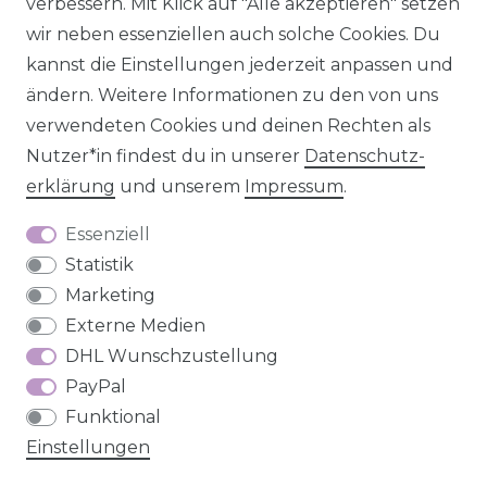
verbessern. Mit Klick auf "Alle akzeptieren" setzen
wir neben essenziellen auch solche Cookies. Du
Impressum
Daten­schutz­erklärung
AGB
kannst die Einstellungen jederzeit anpassen und
ändern. Weitere Informationen zu den von uns
verwendeten Cookies und deinen Rechten als
Nutzer*in findest du in unserer
Daten­schutz­
Barrierefreiheitserklärung
Widerrufs­recht
erklärung
und unserem
Impressum
.
Essenziell
Statistik
Marketing
Kontakt
VERTRAG WIDERRUFEN
Externe Medien
DHL Wunschzustellung
PayPal
Funktional
Einstellungen