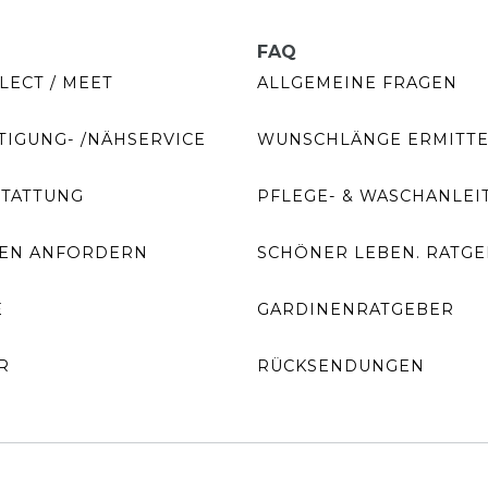
FAQ
LECT / MEET
ALLGEMEINE FRAGEN
IGUNG- /NÄHSERVICE
WUNSCHLÄNGE ERMITT
STATTUNG
PFLEGE- & WASCHANLEI
EN ANFORDERN
SCHÖNER LEBEN. RATG
E
GARDINENRATGEBER
R
RÜCKSENDUNGEN