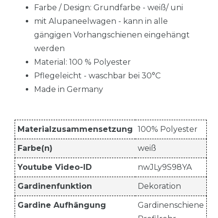
Farbe / Design: Grundfarbe - weiß/ uni
mit Alupaneelwagen - kann in alle
gängigen Vorhangschienen eingehängt
werden
Material: 100 % Polyester
Pflegeleicht - waschbar bei 30°C
Made in Germany
Materialzusammensetzung
100% Polyester
Farbe(n)
weiß
Youtube Video-ID
nwJLy9S98YA
Gardinenfunktion
Dekoration
Gardine Aufhängung
Gardinenschiene