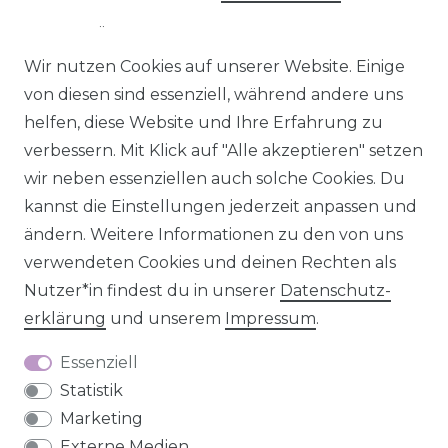
© 2026 SCHÖNER LEBEN.
Wir nutzen Cookies auf unserer Website. Einige
von diesen sind essenziell, während andere uns
helfen, diese Website und Ihre Erfahrung zu
verbessern. Mit Klick auf "Alle akzeptieren" setzen
Impressum
Daten­schutz­erklärung
AGB
wir neben essenziellen auch solche Cookies. Du
kannst die Einstellungen jederzeit anpassen und
ändern. Weitere Informationen zu den von uns
verwendeten Cookies und deinen Rechten als
Nutzer*in findest du in unserer
Daten­schutz­
Barrierefreiheitserklärung
Widerrufs­recht
erklärung
und unserem
Impressum
.
Essenziell
Statistik
Marketing
Kontakt
VERTRAG WIDERRUFEN
Externe Medien