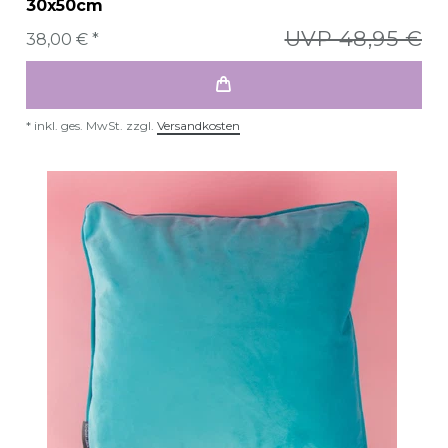
30x50cm
UVP 48,95 €
38,00 € *
*
inkl. ges. MwSt.
zzgl.
Versandkosten