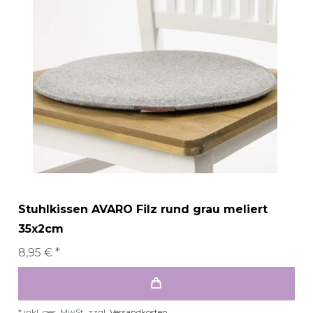
Stuhlkissen AVARO Filz rund grau meliert
35x2cm
8,95 € *
*
inkl. ges. MwSt.
zzgl.
Versandkosten