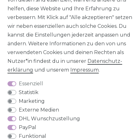
helfen, diese Website und Ihre Erfahrung zu
verbessern. Mit Klick auf "Alle akzeptieren" setzen
wir neben essenziellen auch solche Cookies. Du
Impressum
Daten­schutz­erklärung
AGB
kannst die Einstellungen jederzeit anpassen und
ändern. Weitere Informationen zu den von uns
verwendeten Cookies und deinen Rechten als
Nutzer*in findest du in unserer
Daten­schutz­
Barrierefreiheitserklärung
Widerrufs­recht
erklärung
und unserem
Impressum
.
Essenziell
Statistik
Marketing
Kontakt
VERTRAG WIDERRUFEN
Externe Medien
DHL Wunschzustellung
PayPal
Funktional