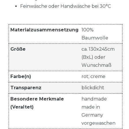
Feinwäsche oder Handwäsche bei 30°C
Materialzusammensetzung
100%
Baumwolle
Größe
ca. 130x245cm
(BxL) oder
Wunschmaß
Farbe(n)
rot; creme
Transparenz
blickdicht
Besondere Merkmale
handmade
(Veraltet)
made in
Germany
vorgewaschen