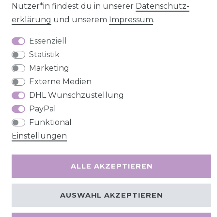
Nutzer*in findest du in unserer
Daten­schutz­
erklärung
und unserem
Impressum
.
Essenziell
Statistik
Barrierefreiheitserklärung
Widerrufs­recht
Marketing
Externe Medien
DHL Wunschzustellung
PayPal
Kontakt
VERTRAG WIDERRUFEN
Funktional
Einstellungen
ALLE AKZEPTIEREN
AUSWAHL AKZEPTIEREN