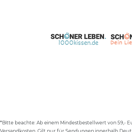
*Bitte beachte: A
b einem Mindestbestellwert von 59,- Eu
Versandkosten.
Gilt nur für Sendungen innerhalb Deut