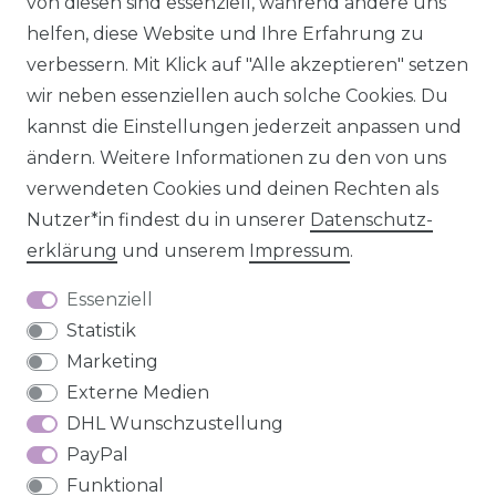
von diesen sind essenziell, während andere uns
helfen, diese Website und Ihre Erfahrung zu
verbessern. Mit Klick auf "Alle akzeptieren" setzen
wir neben essenziellen auch solche Cookies. Du
Impressum
Daten­schutz­erklärung
AGB
kannst die Einstellungen jederzeit anpassen und
ändern. Weitere Informationen zu den von uns
verwendeten Cookies und deinen Rechten als
Nutzer*in findest du in unserer
Daten­schutz­
Barrierefreiheitserklärung
Widerrufs­recht
erklärung
und unserem
Impressum
.
Essenziell
Statistik
Marketing
Kontakt
VERTRAG WIDERRUFEN
Externe Medien
DHL Wunschzustellung
PayPal
Funktional