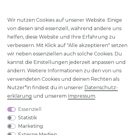
Alle Preise inkl. MwSt., zzgl.
Versandkosten
.
Wir nutzen Cookies auf unserer Website. Einige
© 2026 SCHÖNER LEBEN.
von diesen sind essenziell, während andere uns
helfen, diese Website und Ihre Erfahrung zu
verbessern. Mit Klick auf "Alle akzeptieren" setzen
wir neben essenziellen auch solche Cookies. Du
kannst die Einstellungen jederzeit anpassen und
Impressum
Daten­schutz­erklärung
AGB
ändern. Weitere Informationen zu den von uns
verwendeten Cookies und deinen Rechten als
Nutzer*in findest du in unserer
Daten­schutz­
erklärung
und unserem
Impressum
.
Barrierefreiheitserklärung
Widerrufs­recht
Essenziell
Statistik
Marketing
Externe Medien