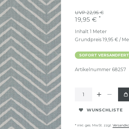
UVP 22,95 €
*
19,95 €
Inhalt
1
Meter
Grundpreis
19,95 € / M
SOFORT VERSANDFERTIG
Artikelnummer
68257
WUNSCHLISTE
* inkl. ges. MwSt. zzgl.
Versandk