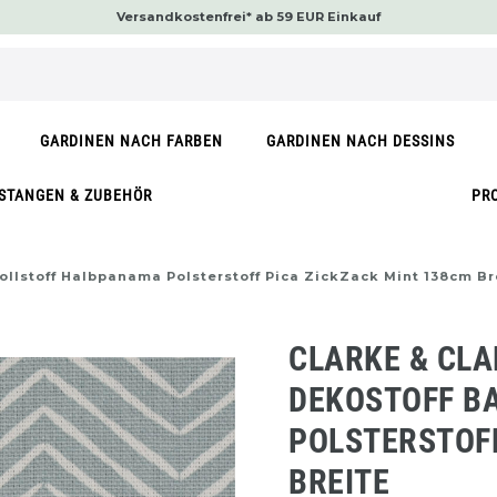
Versandkostenfrei* ab 59 EUR Einkauf
GARDINEN NACH FARBEN
GARDINEN NACH DESSINS
STANGEN & ZUBEHÖR
PR
llstoff Halbpanama Polsterstoff Pica ZickZack Mint 138cm Br
CLARKE & CLA
DEKOSTOFF B
POLSTERSTOFF
BREITE