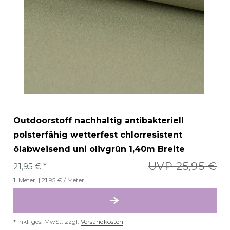
Outdoorstoff nachhaltig antibakteriell
polsterfähig wetterfest chlorresistent
ölabweisend uni olivgrün 1,40m Breite
UVP 25,95 €
21,95 € *
1
Meter
| 21,95 € / Meter
*
inkl. ges. MwSt.
zzgl.
Versandkosten