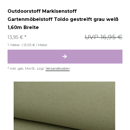
Outdoorstoff Markisenstoff
Gartenmöbelstoff Toldo gestreift grau weiß
1,60m Breite
UVP 16,95 €
13,95 € *
1
Meter
| 13,95 € / Meter
*
inkl. ges. MwSt.
zzgl.
Versandkosten