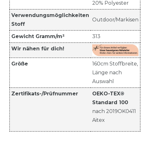
20% Polyester
Verwendungsmöglichkeiten
Outdoor/Markisen
Stoff
Gewicht Gramm/m²
313
Wir nähen für dich!
Größe
160cm Stoffbreite,
Länge nach
Auswahl
Zertifikats-/Prüfnummer
OEKO-TEX®
Standard 100
nach 2019OK0411
Aitex