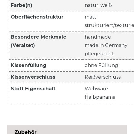
Farbe(n)
natur, weiß
Oberflächenstruktur
matt
strukturiert/texturie
Besondere Merkmale
handmade
(Veraltet)
made in Germany
pflegeleicht
Kissenfüllung
ohne Füllung
Kissenverschluss
Reißverschluss
Stoff Eigenschaft
Webware
Halbpanama
Zubehör