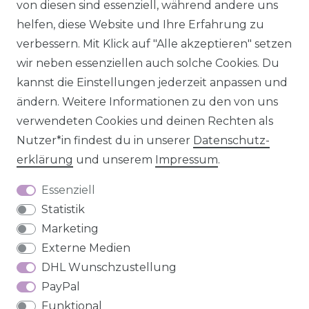
von diesen sind essenziell, während andere uns
helfen, diese Website und Ihre Erfahrung zu
verbessern. Mit Klick auf "Alle akzeptieren" setzen
wir neben essenziellen auch solche Cookies. Du
Impressum
Daten­schutz­erklärung
AGB
kannst die Einstellungen jederzeit anpassen und
ändern. Weitere Informationen zu den von uns
verwendeten Cookies und deinen Rechten als
Nutzer*in findest du in unserer
Daten­schutz­
Barrierefreiheitserklärung
Widerrufs­recht
erklärung
und unserem
Impressum
.
Essenziell
Statistik
Marketing
Kontakt
VERTRAG WIDERRUFEN
Externe Medien
DHL Wunschzustellung
PayPal
Funktional