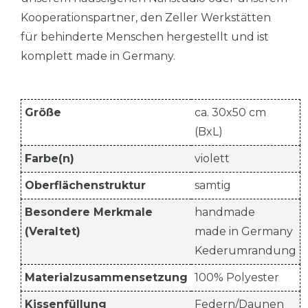
Kooperationspartner, den Zeller Werkstätten
für behinderte Menschen hergestellt und ist
komplett made in Germany.
Größe
ca. 30x50 cm
(BxL)
Farbe(n)
violett
Oberflächenstruktur
samtig
Besondere Merkmale
handmade
(Veraltet)
made in Germany
Kederumrandung
Materialzusammensetzung
100% Polyester
Kissenfüllung
Federn/Daunen