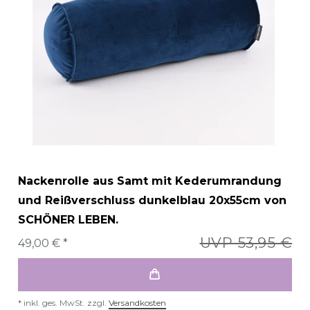
Nackenrolle aus Samt mit Kederumrandung
und Reißverschluss dunkelblau 20x55cm von
SCHÖNER LEBEN.
UVP 53,95 €
49,00 € *
*
inkl. ges. MwSt.
zzgl.
Versandkosten