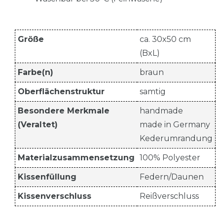
Größe
ca. 30x50 cm
(BxL)
Farbe(n)
braun
Oberflächenstruktur
samtig
Besondere Merkmale
handmade
(Veraltet)
made in Germany
Kederumrandung
Materialzusammensetzung
100% Polyester
Kissenfüllung
Federn/Daunen
Kissenverschluss
Reißverschluss