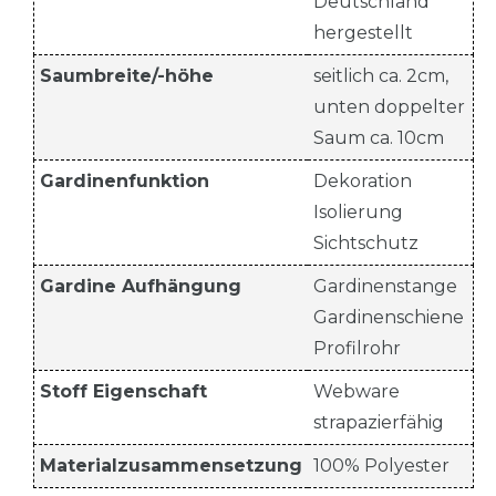
Deutschland
hergestellt
Saumbreite/-höhe
seitlich ca. 2cm,
unten doppelter
Saum ca. 10cm
Gardinenfunktion
Dekoration
Isolierung
Sichtschutz
Gardine Aufhängung
Gardinenstange
Gardinenschiene
Profilrohr
Stoff Eigenschaft
Webware
strapazierfähig
Materialzusammensetzung
100% Polyester