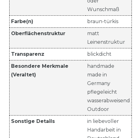
oder
Wunschmaß
Farbe(n)
braun-türkis
Oberflächenstruktur
matt
Leinenstruktur
Transparenz
blickdicht
Besondere Merkmale
handmade
(Veraltet)
made in
Germany
pflegeleicht
wasserabweisend
Outdoor
Sonstige Details
in liebevoller
Handarbeit in