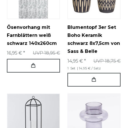
Ösenvorhang mit
Blumentopf 3er Set
Farnblättern weiß
Boho Keramik
schwarz 140x260cm
schwarz 8x7,5cm von
Sass & Belle
16,95 € *
UVP 18,95 €
14,95 € *
UVP 18,75 €
1
Set
| 14,95 € / Satz