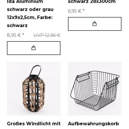
Ida Aluminium
schwarz 28x300cm
schwarz oder grau
6,95 € *
12x9x2,5cm
, Farbe:
schwarz
8,95 € *
UVP 12,95 €
Großes Windlicht mit
Aufbewahrungskorb