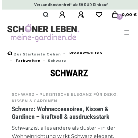
Versandkostenfrei* ab 59 EUR Einkauf
0,00 €
0
☰
Produktwelten
Zur Startseite Gehen
Farbwelten
Schwarz
SCHWARZ
SCHWARZ – PURISTISCHE ELEGANZ FÜR DEKO,
KISSEN & GARDINEN
Schwarz: Wohnaccessoires, Kissen &
Gardinen – kraftvoll & ausdrucksstark
Schwarz ist alles andere als düster – in der
Wohneinrichtung wirkt Schwarz elegant,