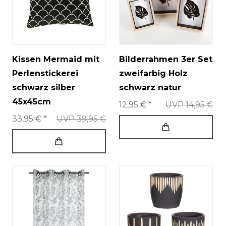
Kissen Mermaid mit
Bilderrahmen 3er Set
Perlenstickerei
zweifarbig Holz
schwarz silber
schwarz natur
45x45cm
12,95 € *
UVP 14,95 €
33,95 € *
UVP 39,95 €