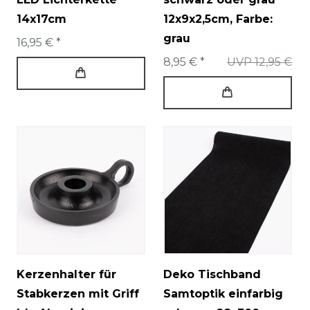
14x17cm
12x9x2,5cm
, Farbe:
grau
16,95 € *
8,95 € *
UVP 12,95 €
Kerzenhalter für
Deko Tischband
Stabkerzen mit Griff
Samtoptik einfarbig