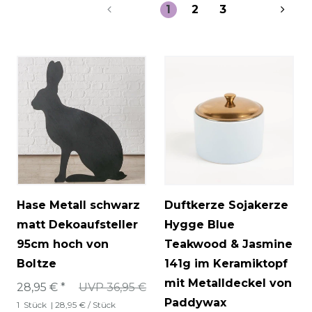
1
2
3
Hase Metall schwarz
Duftkerze Sojakerze
matt Dekoaufsteller
Hygge Blue
95cm hoch von
Teakwood & Jasmine
Boltze
141g im Keramiktopf
mit Metalldeckel von
28,95 € *
UVP 36,95 €
Paddywax
1
Stück
| 28,95 € / Stück