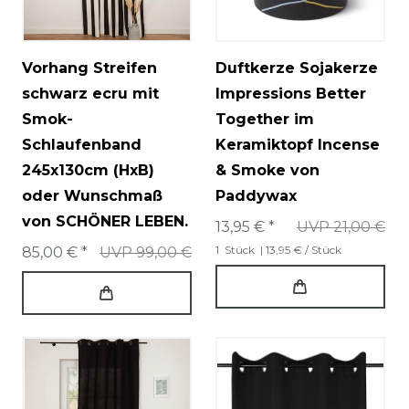
Vorhang Streifen
Duftkerze Sojakerze
schwarz ecru mit
Impressions Better
Smok-
Together im
Schlaufenband
Keramiktopf Incense
245x130cm (HxB)
& Smoke von
oder Wunschmaß
Paddywax
von SCHÖNER LEBEN.
13,95 € *
UVP 21,00 €
1
Stück
| 13,95 € / Stück
85,00 € *
UVP 99,00 €