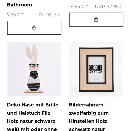
Bathroom
14,95 € *
UVP 32,95 €
7,95 € *
UVP 8,13 €
Deko Hase mit Brille
Bilderrahmen
und Halstuch Filz
zweifarbig zum
Holz natur schwarz
Hinstellen Holz
weiß mit oder ohne
schwarz natur