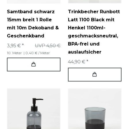
Samtband schwarz
Trinkbecher Runbott
15mm breit 1 Rolle
Latt 1100 Black mit
mit 10m Dekoband &
Henkel 1100ml-
Geschenkband
geschmacksneutral,
BPA-frei und
3,95 € *
UVP 4,50 €
auslaufsicher
10
Meter
| 0,40 € / Meter
44,90 € *