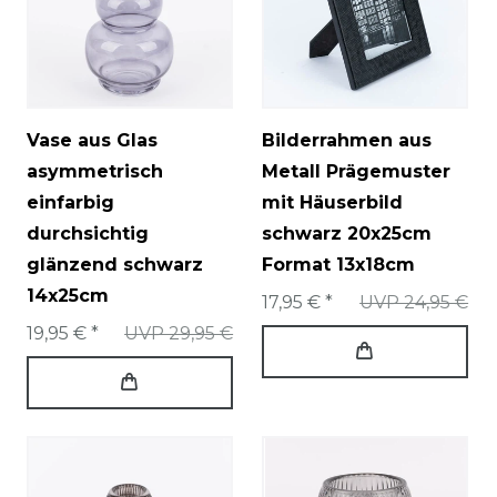
Vase aus Glas
Bilderrahmen aus
asymmetrisch
Metall Prägemuster
einfarbig
mit Häuserbild
durchsichtig
schwarz 20x25cm
glänzend schwarz
Format 13x18cm
14x25cm
17,95 € *
UVP 24,95 €
19,95 € *
UVP 29,95 €