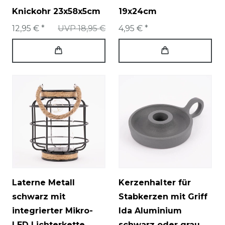
Knickohr 23x58x5cm
19x24cm
12,95 € *
UVP 18,95 €
4,95 € *
Laterne Metall
Kerzenhalter für
schwarz mit
Stabkerzen mit Griff
integrierter Mikro-
Ida Aluminium
LED Lichterkette
schwarz oder grau