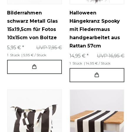
Bilderrahmen
Halloween
schwarz Metall Glas
Hängekranz Spooky
15x19,5cm für Fotos
mit Fledermaus
10x15cm von Boltze
handgearbeitet aus
Rattan 57cm
5,95 € *
UVP 7,95 €
1
Stück
| 5,95 € / Stück
14,95 € *
UVP 16,95 €
1
Stück
| 14,95 € / Stück