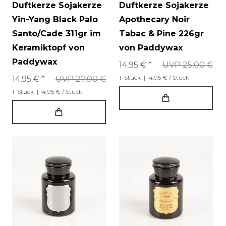
Duftkerze Sojakerze
Duftkerze Sojakerze
Yin-Yang Black Palo
Apothecary Noir
Santo/Cade 311gr im
Tabac & Pine 226gr
Keramiktopf von
von Paddywax
Paddywax
14,95 € *
UVP 25,00 €
1
Stück
| 14,95 € / Stück
14,95 € *
UVP 27,00 €
1
Stück
| 14,95 € / Stück