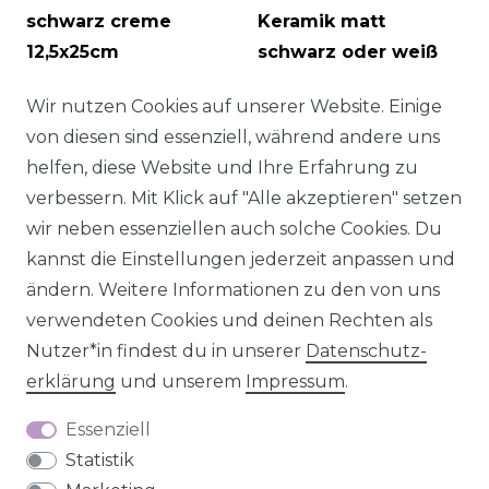
schwarz creme
Keramik matt
12,5x25cm
schwarz oder weiß
16x14x6,5cm
, Farbe:
32,95 € *
Wir nutzen Cookies auf unserer Website. Einige
schwarz
von diesen sind essenziell, während andere uns
7,95 € *
UVP 10,95 €
helfen, diese Website und Ihre Erfahrung zu
verbessern. Mit Klick auf "Alle akzeptieren" setzen
wir neben essenziellen auch solche Cookies. Du
kannst die Einstellungen jederzeit anpassen und
ändern. Weitere Informationen zu den von uns
verwendeten Cookies und deinen Rechten als
Nutzer*in findest du in unserer
Daten­schutz­
erklärung
und unserem
Impressum
.
Essenziell
Statistik
Kerzenhalter für
Kerzenhalter auf