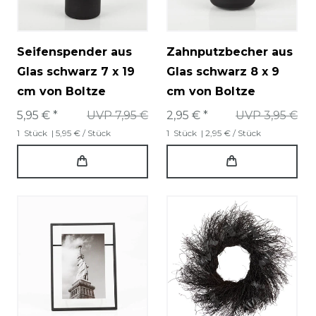
Seifenspender aus
Zahnputzbecher aus
Glas schwarz 7 x 19
Glas schwarz 8 x 9
cm von Boltze
cm von Boltze
5,95 € *
UVP 7,95 €
2,95 € *
UVP 3,95 €
1
Stück
| 5,95 € / Stück
1
Stück
| 2,95 € / Stück