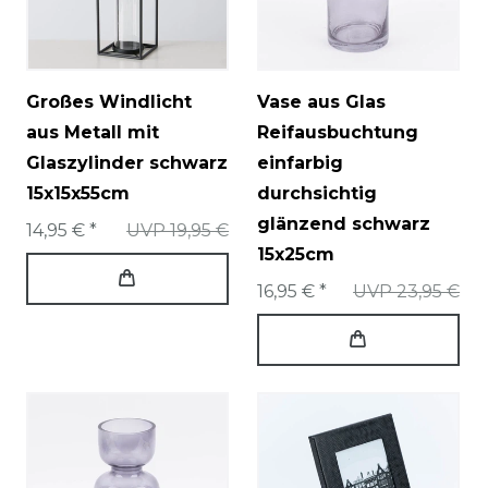
Großes Windlicht
Vase aus Glas
aus Metall mit
Reifausbuchtung
Glaszylinder schwarz
einfarbig
15x15x55cm
durchsichtig
glänzend schwarz
14,95 € *
UVP 19,95 €
15x25cm
16,95 € *
UVP 23,95 €